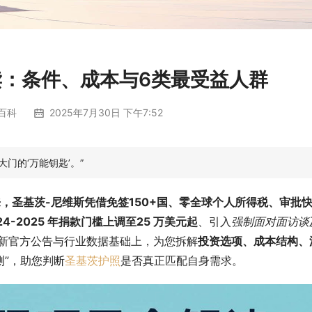
：条件、成本与6类最受益人群
百科
2025年7月30日 下午7:52
门的‘万能钥匙’。”
来，圣基茨-尼维斯凭借免签150+国、零全球个人所得税、审批
-2025 年捐款门槛上调至25 万美元起
、引入
强制面对面访谈
最新官方公告与行业数据基础上，为您拆解
投资选项、成本结构、
测”，助您判断
圣基茨护照
是否真正匹配自身需求。