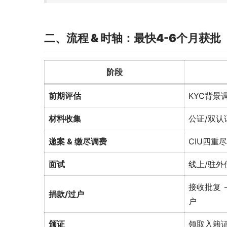
二、流程 & 时轴：最快4-6个月获批
阶段
前期评估
KYC背景
材料收集
公证/双
递案 & 缴尽调费
CIU四重
面试
线上/驻外
接收批复 
捐款/过户
户
颁证
领取入籍