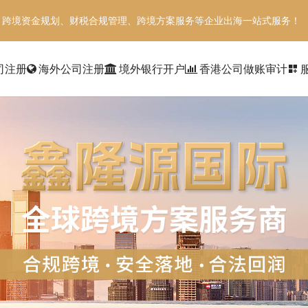
、跨境资金规划、财税合规管理、跨境方案服务等企业出海一站式服务！
司注册
海外公司注册
境外银行开户
香港公司做账审计
dashboard_customize