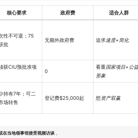
核心要求
政府费
适合人群
次性不可退；75
无额外政府费
追求
速度+简化
获批
须获CIU预批准项
看重
国家项目+公
0
形象
少持有7年；可二
登记费$25,000起
想
资产双赢
市场转售
或在当地领事馆接受视频访谈
。