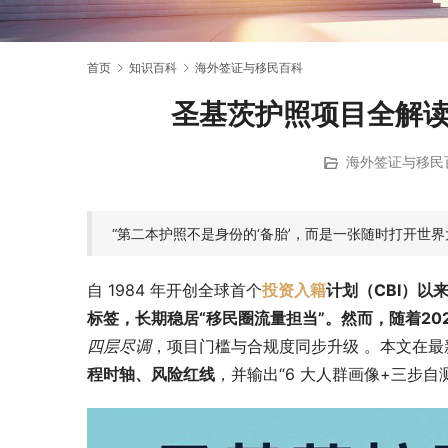
首页
知识百科
海外签证与移民百科
圣基茨护照项目全解读
海外签证与移民
“第二本护照不是身份的‘备胎’，而是一张随时打开世界大
自 1984 年开创全球首个
投资入籍
计划（CBI）以
标签，长期稳居“移民圈流量担当”。然而，随着2024
四层尽调
，项目门槛与合规度同步升级 。本文在
程时轴、风险红线
，并输出“6 大人群画像+三步自