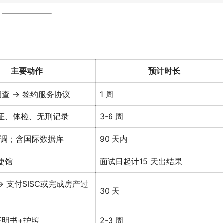
主要动作
预计时长
调查 → 签约服务协议
1 周
认证、体检、无刑记录
3-6 周
尽调；含国际数据库
90 天内
使馆
面试日起计15 天出结果
→ 支付SISC或完成房产过
30 天
证明书+护照
2-3 周