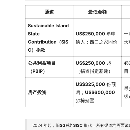
通道
最低金额
Sustainable Island
State
US$250,000
单申
一
Contribution（SIS
请人；四口之家同价
天
C）捐款
公共利益项目
US$250,000
起
必
（PBIP）
（捐资指定基建）
目
US$325,000
份额
最
房产投资
房；
US$600,000
级
独栋别墅
2024 年起，旧
SGF
被
SISC
取代；所有渠道均需
面谈