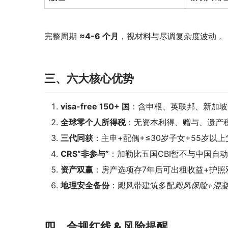
完整周期 
≈4-6 个月
，视材料与尽调复杂度波动 。
三、六大核心优势
visa-free 150+ 国
：含申根、英联邦、新加坡、
全球零个人所得税
：无资本利得、赠与、遗产
三代同获
：主申+配偶+≤30岁子女+55岁以上
CRS“非参与”
：加勒比五国CBI暂不与中国自
资产双赢
：房产选项存7年后可出租收益+护照
地理安全备份
：飓风带建筑多配
飓风保险+混
四、合规红线 & 风险提醒