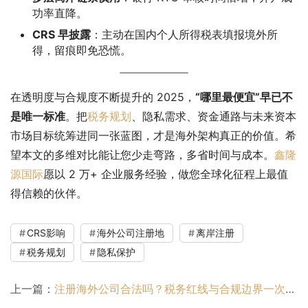
功率直降。
CRS 早披露
：主动在国内个人所得税表填报境外所
得，留痕即免恐慌。
在透明度与合规度不断提升的 2025，
“哪里最便宜”早已不
是唯一标准
。把
税务规划
、隐私需求、资金通路与未来资本
市场目标统筹进同一张蓝图，才是海外架构真正的价值。希
望本文的多维对比能让您少走弯路，多省时间与成本。
鑫隆
源国际
愿以 2 万+ 企业服务经验，做您全球化征程上最值
得信赖的伙伴。  
CRS影响
海外公司注册地
离岸注册
税务规划
隐私保护
上一篇：
注册海外公司合法吗？税务红线与合规边界一次讲清