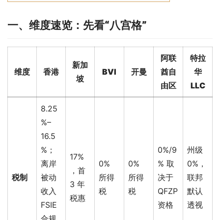
一、维度速览：先看“八宫格”
阿联
特拉
新加
维度
香港
BVI
开曼
酋自
华
坡
由区
LLC
8.25
%–
16.5
%；
0%/9
州级
17%
离岸
0%
0%
% 取
0%，
，首
税制
被动
所得
所得
决于
联邦
3 年
收入
税
税
QFZP
默认
税惠
FSIE
资格
透视
合规