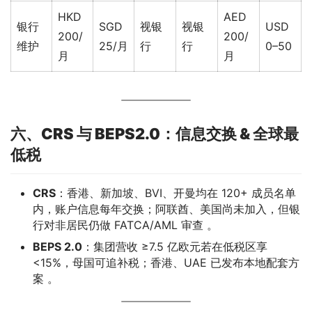
HKD
AED
银行
SGD
视银
视银
USD
200/
200/
维护
25/月
行
行
0–50
月
月
六、CRS 与 BEPS2.0：信息交换 & 全球最
低税
CRS
：香港、新加坡、BVI、开曼均在 120+ 成员名单
内，账户信息每年交换；阿联酋、美国尚未加入，但银
行对非居民仍做 FATCA/AML 审查 。
BEPS 2.0
：集团营收 ≥7.5 亿欧元若在低税区享
<15%，母国可追补税；香港、UAE 已发布本地配套方
案 。