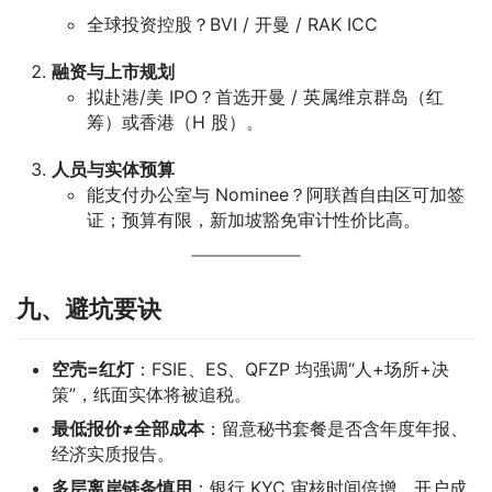
全球投资控股？BVI / 开曼 / RAK ICC
融资与上市规划
拟赴港/美 IPO？首选开曼 / 英属维京群岛（红
筹）或香港（H 股）。
人员与实体预算
能支付办公室与 Nominee？阿联酋自由区可加签
证；预算有限，新加坡豁免审计性价比高。
九、避坑要诀
空壳=红灯
：FSIE、ES、QFZP 均强调“人+场所+决
策”，纸面实体将被追税。
最低报价≠全部成本
：留意秘书套餐是否含年度年报、
经济实质报告。
多层离岸链条慎用
：银行 KYC 审核时间倍增，开户成