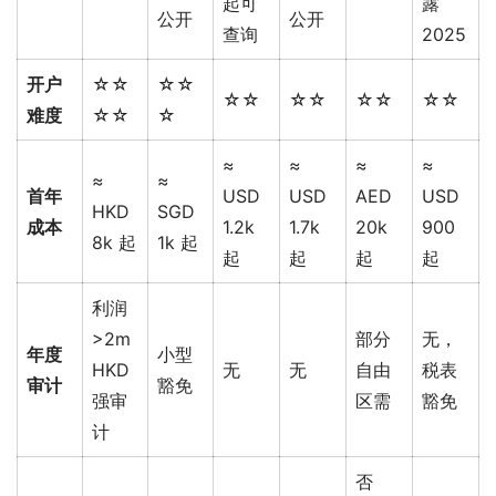
起可
露
公开
公开
查询
2025
开户
☆☆
☆☆
☆☆
☆☆
☆☆
☆☆
难度
☆☆
☆
≈
≈
≈
≈
≈
≈
首年
USD
USD
AED
USD
HKD
SGD
成本
1.2k
1.7k
20k
900
8k 起
1k 起
起
起
起
起
利润
>2m
部分
无，
年度
小型
HKD
无
无
自由
税表
审计
豁免
强审
区需
豁免
计
否