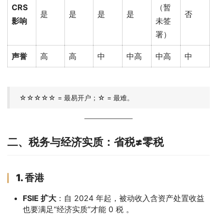
CRS
（暂
是
是
是
是
否
影响
未签
署）
声誉
高
高
中
中高
中高
中
☆☆☆☆☆ = 最易开户；☆ = 最难。
二、税务与经济实质：省税≠零税
1. 香港
FSIE 扩大
：自 2024 年起，被动收入含资产处置收益
也要满足“经济实质”才能 0 税 。