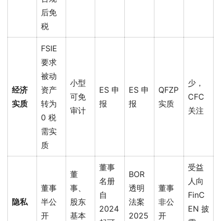
后免
税
FSIE
要求
被动
小型
少，
经济
资产
ES 申
ES 申
QFZP
可免
CFC
实质
转为
报
报
实质
审计
关注
0 税
需实
质
董事
受益
董
BOR
名册
人向
董事
事、
透明
董事
自
FinC
隐私
半公
股东
法案
非公
2024
EN 披
开
基本
2025
开