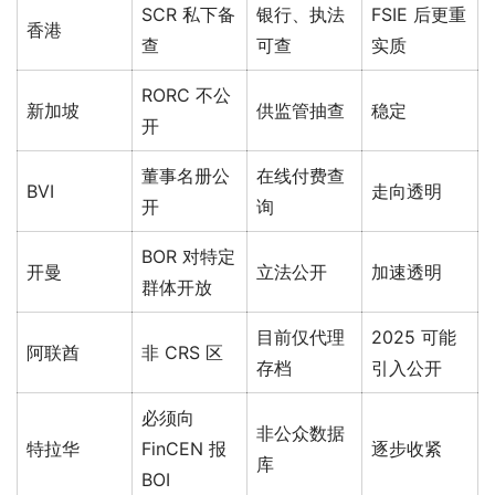
SCR 私下备
银行、执法
FSIE 后更重
香港
查
可查
实质
RORC 不公
新加坡
供监管抽查
稳定
开
董事名册公
在线付费查
BVI
走向透明
开
询
BOR 对特定
开曼
立法公开
加速透明
群体开放
目前仅代理
2025 可能
阿联酋
非 CRS 区
存档
引入公开
必须向
非公众数据
特拉华
FinCEN 报
逐步收紧
库
BOI