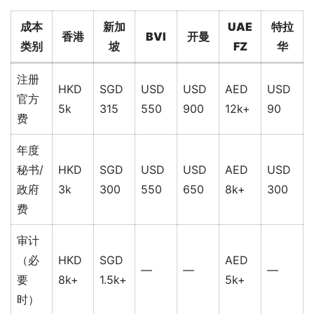
成本
新加
UAE
特拉
香港
BVI
开曼
类别
坡
FZ
华
注册
HKD
SGD
USD
USD
AED
USD
官方
5k
315
550
900
12k+
90
费
年度
秘书/
HKD
SGD
USD
USD
AED
USD
政府
3k
300
550
650
8k+
300
费
审计
（必
HKD
SGD
AED
—
—
—
要
8k+
1.5k+
5k+
时）