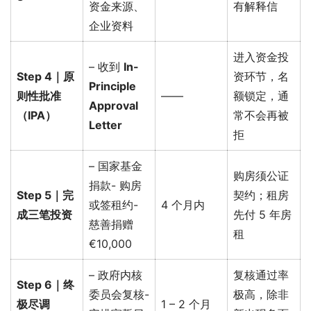
资金来源、
有解释信
企业资料
进入资金投
– 收到
In-
Step 4｜原
资环节，名
Principle
则性批准
——
额锁定，通
Approval
（IPA）
常不会再被
Letter
拒
– 国家基金
购房须公证
捐款- 购房
Step 5｜完
契约；租房
或签租约-
4 个月内
成三笔投资
先付 5 年房
慈善捐赠
租
€10,000
– 政府内核
复核通过率
Step 6｜终
委员会复核-
极高，除非
极尽调
1 – 2 个月