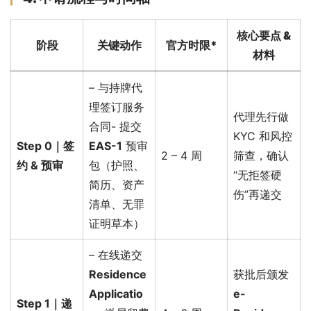
核心要点 &
阶段
关键动作
官方时限*
材料
– 与持牌代
理签订服务
代理先行做
合同- 提交
KYC 和风控
Step 0｜签
EAS-1
预审
2 – 4 周
筛查，确认
约 & 预审
包（护照、
“无拒签硬
简历、资产
伤”再递交
清单、无罪
证明草本）
– 在线递交
Residence
获批后颁发
Applicatio
e-
Step 1｜递