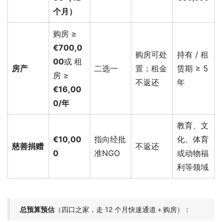
个月）
购房 ≥
€700,0
购房可处
持有 / 租
00
或 租
房产
二选一
置；租金
赁期 ≥ 5
房 ≥
不返还
年
€16,00
0/年
教育、文
€10,00
指向经批
化、体育
慈善捐赠
不返还
0
准NGO
或动物福
利等领域
总预算预估
（四口之家，走 12 个月快速通道＋购房）：