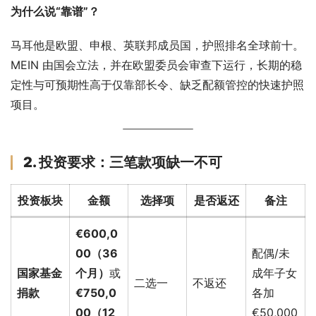
为什么说“靠谱”？
马耳他是欧盟、申根、英联邦成员国，护照排名全球前十。
MEIN 由国会立法，并在欧盟委员会审查下运行，长期的稳
定性与可预期性高于仅靠部长令、缺乏配额管控的快速护照
项目。
2. 投资要求：三笔款项缺一不可
投资板块
金额
选择项
是否返还
备注
€600,0
00（36
配偶/未
国家基金
个月）
或
成年子女
二选一
不返还
捐款
€750,0
各加
00（12
€50,000