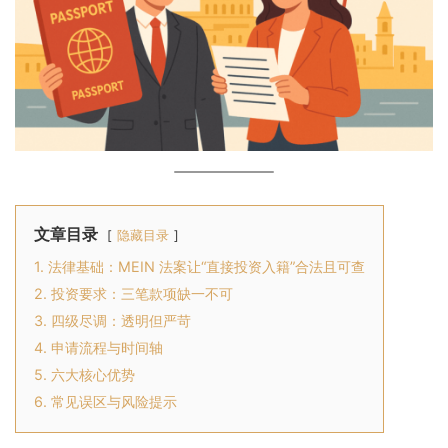
文章目录
隐藏目录
1. 法律基础：MEIN 法案让“直接投资入籍”合法且可查
2. 投资要求：三笔款项缺一不可
3. 四级尽调：透明但严苛
4. 申请流程与时间轴
5. 六大核心优势
6. 常见误区与风险提示