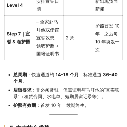
安排宣誓日
新出现负面
Level 4
期
新闻
– 全家赴马
护照首发 10
耳他或使馆
Step 7｜宣
年，之后每
宣誓效忠-
2 周
誓 & 领护照
10 年换发一
领取护照 +
次
国籍证明书
总周期
：快速通道约
14–18 个月
；标准通道
36–40
个月
。
居留要求
：非必须常驻，但需证明与马耳他的“真实联
系”（租赁合同、水电单、短期居留记录等）。
护照有效期
：首发 10 年，续期终生。