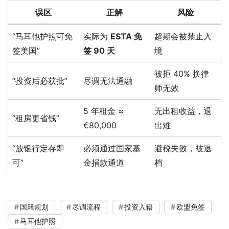
误区
正解
风险
“马耳他护照可免
实际为
ESTA 免
超期会被禁止入
签美国”
签 90 天
境
被拒 40% 换律
“投资后必获批”
尽调无法通融
师无效
5 年租金 ≈
无出租收益，退
“租房更省钱”
€80,000
出难
“放银行定存即
必须通过国家基
避税失败，被退
可”
金捐款通道
档
国籍规划
尽调流程
投资入籍
欧盟免签
马耳他护照