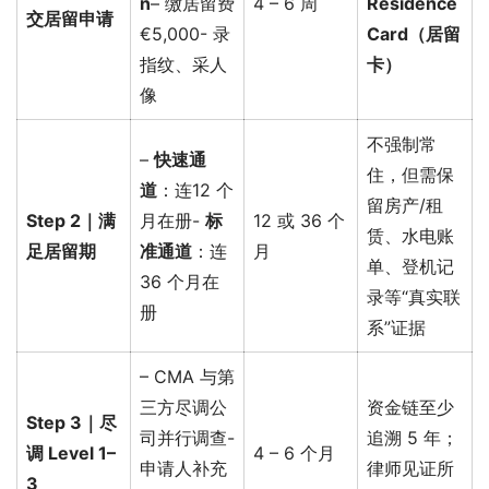
n
– 缴居留费
4 – 6 周
Residence
交居留申请
€5,000- 录
Card（居留
指纹、采人
卡）
像
不强制常
–
快速通
住，但需保
道
：连12 个
留房产/租
Step 2｜满
月在册-
标
12 或 36 个
赁、水电账
足居留期
准通道
：连
月
单、登机记
36 个月在
录等“真实联
册
系”证据
– CMA 与第
三方尽调公
资金链至少
Step 3｜尽
司并行调查-
追溯 5 年；
调 Level 1–
4 – 6 个月
申请人补充
律师见证所
3