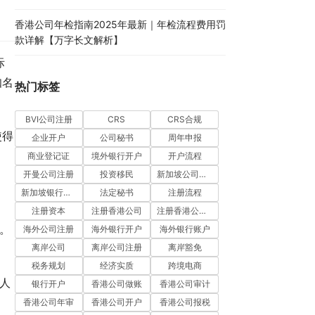
香港公司年检指南2025年最新｜年检流程费用罚
款详解【万字长文解析】
际
知名
热门标签
BVI公司注册
CRS
CRS合规
使得
企业开户
公司秘书
周年申报
商业登记证
境外银行开户
开户流程
开曼公司注册
投资移民
新加坡公司注册
新加坡银行开户
法定秘书
注册流程
注册资本
注册香港公司
注册香港公司流程
。
海外公司注册
海外银行开户
海外银行账户
离岸公司
离岸公司注册
离岸豁免
税务规划
经济实质
跨境电商
人
银行开户
香港公司做账
香港公司审计
香港公司年审
香港公司开户
香港公司报税