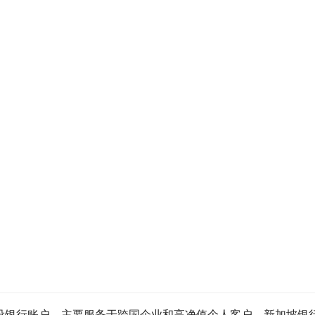
设银行账户，主要服务于跨国企业和高净值个人客户。新加坡银