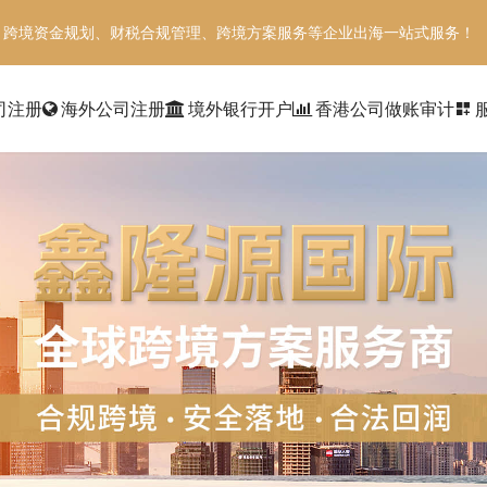
、跨境资金规划、财税合规管理、跨境方案服务等企业出海一站式服务！
司注册
海外公司注册
境外银行开户
香港公司做账审计
dashboard_customize