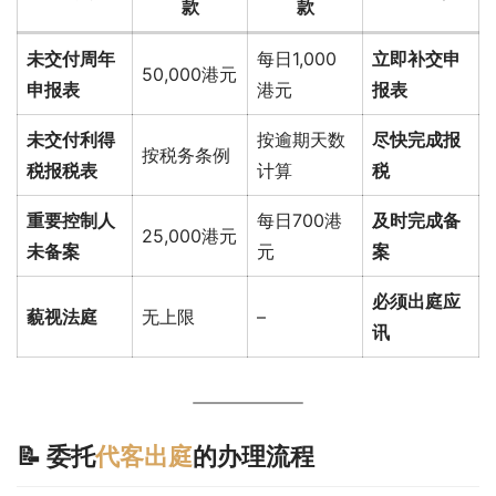
款
款
未交付周年
每日1,000
立即补交申
50,000港元
申报表
港元
报表
未交付利得
按逾期天数
尽快完成报
按税务条例
税报税表
计算
税
重要控制人
每日700港
及时完成备
25,000港元
未备案
元
案
必须出庭应
藐视法庭
无上限
–
讯
📝 委托
代客出庭
的办理流程