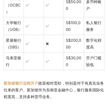
S$50,00
多币种账
（OCBC
✅
✅
0
户
）
大华银行
S$100,0
私人银行
✅
✅
（UOB）
00
服务
星展银行
S$200,0
数字化程
✅
❌
（DBS）
00
度高
马来亚银
S$30,00
开户门槛
✅
✅
行
0
较低
新加坡银行远程开户
政策相对宽松，特别是对于有真实业务
往来的客户。新加坡作为东南亚金融中心，银行服务国际化
程度高，支持多种货币业务。