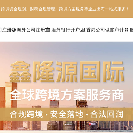
、跨境资金规划、财税合规管理、跨境方案服务等企业出海一站式服务！
司注册
海外公司注册
境外银行开户
香港公司做账审计
dashboard_customize