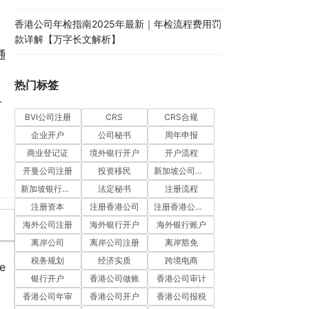
香港公司年检指南2025年最新｜年检流程费用罚
款详解【万字长文解析】
通
热门标签
一
BVI公司注册
CRS
CRS合规
企业开户
公司秘书
周年申报
商业登记证
境外银行开户
开户流程
开曼公司注册
投资移民
新加坡公司注册
新加坡银行开户
法定秘书
注册流程
注册资本
注册香港公司
注册香港公司流程
海外公司注册
海外银行开户
海外银行账户
离岸公司
离岸公司注册
离岸豁免
税务规划
经济实质
跨境电商
e
银行开户
香港公司做账
香港公司审计
香港公司年审
香港公司开户
香港公司报税