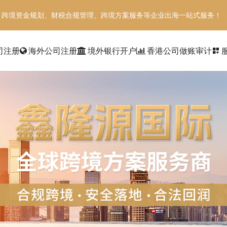
、跨境资金规划、财税合规管理、跨境方案服务等企业出海一站式服务！
司注册
海外公司注册
境外银行开户
香港公司做账审计
dashboard_customize