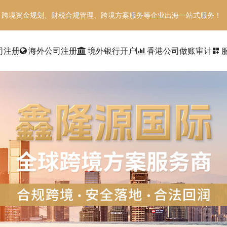
、跨境资金规划、财税合规管理、跨境方案服务等企业出海一站式服务！
司注册
海外公司注册
境外银行开户
香港公司做账审计
dashboard_customize