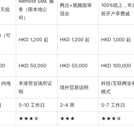
z
Remote SME 服
网点+视频面审
100%线上，年
”3天批
务（限本地公
混合
前开户享费减
司）
00（可
HKD 1,200 起
HKD 1,200 起
HKD 1,000 起
00
HKD 50,000
HKD 50,000
HKD 100,000
、内地
本港营业场所证
科技/互联网业
境外贸易说明
明
模式
日
5–10 工作日
2–4 周
5–7 工作日
★★★☆
★★★
★★★☆