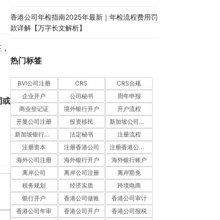
香港公司年检指南2025年最新｜年检流程费用罚
款详解【万字长文解析】
签，
热门标签
BVI公司注册
CRS
CRS合规
企业开户
公司秘书
周年申报
同或
商业登记证
境外银行开户
开户流程
开曼公司注册
投资移民
新加坡公司注册
新加坡银行开户
法定秘书
注册流程
注册资本
注册香港公司
注册香港公司流程
海外公司注册
海外银行开户
海外银行账户
离岸公司
离岸公司注册
离岸豁免
税务规划
经济实质
跨境电商
银行开户
香港公司做账
香港公司审计
香港公司年审
香港公司开户
香港公司报税