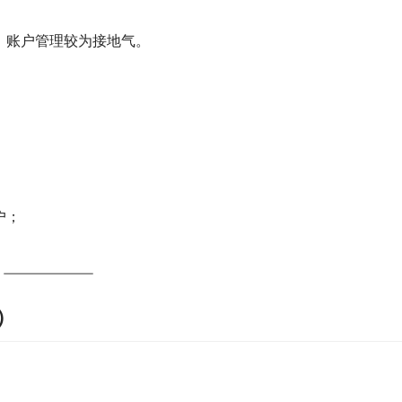
，账户管理较为接地气。
户；
d）