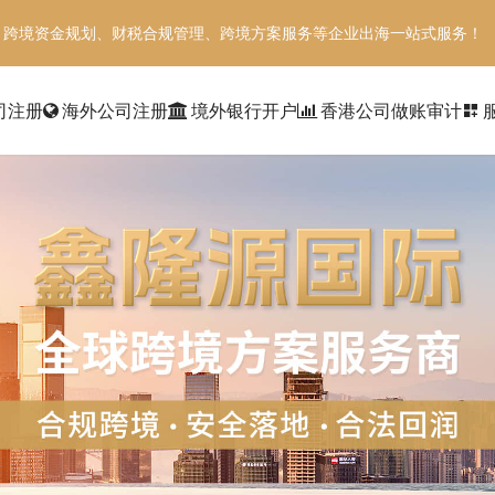
、跨境资金规划、财税合规管理、跨境方案服务等企业出海一站式服务！
司注册
海外公司注册
境外银行开户
香港公司做账审计
dashboard_customize