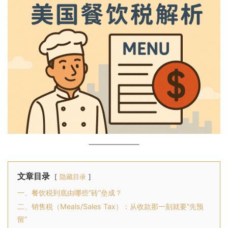
文章目录
隐藏目录
一、餐饮税到底由哪些“砖”垒成？
二、销售税（Meals/Sales Tax）：从收款那一刻就要“先预
留”