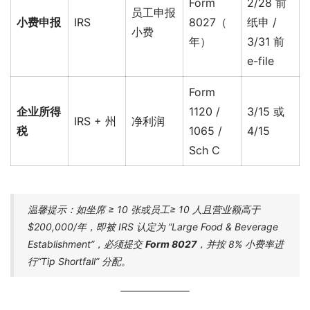
Form
2/28 前
员工申报
小费申报
IRS
8027（
纸申 /
小费
年）
3/31 前
e-file
Form
企业所得
1120 /
3/15 或
IRS + 州
净利润
税
1065 /
4/15
Sch C
温馨提示：如坐席 ≥ 10 张或员工≥ 10 人且营业额高于
$200,000/年，即被 IRS 认定为 “Large Food & Beverage
Establishment”，必须提交
Form 8027
，并按 8% 小费率进
行“Tip Shortfall” 分配。