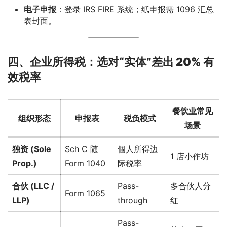
电子申报
：登录 IRS FIRE 系统；纸申报需 1096 汇总
表封面。
四、企业所得税：选对“实体”差出 20% 有
效税率
餐饮业常见
组织形态
申报表
税负模式
场景
独资 (Sole
Sch C 随
個人所得边
1 店小作坊
Prop.)
Form 1040
际税率
合伙 (LLC /
Pass-
多合伙人分
Form 1065
LLP)
through
红
Pass-