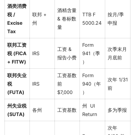
酒类消费
酒精含量
税 /
联邦 +
TTB F
按月/季
& 卷标数
Excise
州
5000.24
申报
量
Tax
联邦工资
Form
工资 &
次季末月
税 (FICA
IRS
941（季
报告小费
月底前
+ FITW)
）
联邦失业
工资基数
Form
次年 1/31
税
IRS
前
940（年
前
(FUTA)
$7,000
）
州失业税
州 UI
各州
工资基数
多为季报
(SUTA)
Return
次年