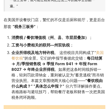
遍。”
在美国开设餐饮门店，繁忙的不仅是后厨和前厅，更是后台
那套 
“税务三板斧”
：
消费税 / 餐饮增值税（州、县、市层层叠加）
；
工资与小费相关的联邦—州双轨税
；
企业所得税及地方特许税
。 这些税目共同构成了“
美国
餐饮税
”的全景。它们的申报节奏彼此交错：
每日结算
→ 月/季报销售税 → 季报 Form 941 → 年报 Form
8027 → 年终企业所得税
。如果把这条时间线拆错一
格，轻则罚款滞纳金，重则被认定为“蓄意逃税”而吊销
营业执照。本篇文章围绕两大核心问题——
“餐饮税由
什么构成？” “具体怎么申报？”
分六节详解操作要点、
表格路标与避坑技巧，帮助餐厅老板和财务一次把美国
税务闭环跑顺。