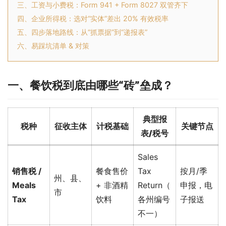
三、工资与小费税：Form 941 + Form 8027 双管齐下
四、企业所得税：选对“实体”差出 20% 有效税率
五、四步落地路线：从“抓票据”到“递报表”
六、易踩坑清单 & 对策
一、餐饮税到底由哪些“砖”垒成？
典型报
税种
征收主体
计税基础
关键节点
表/税号
Sales
销售税 /
餐食售价
Tax
按月/季
州、县、
Meals
+ 非酒精
Return（
申报，电
市
Tax
饮料
各州编号
子报送
不一）