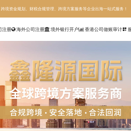
、跨境资金规划、财税合规管理、跨境方案服务等企业出海一站式服务！
司注册
海外公司注册
境外银行开户
香港公司做账审计
dashboard_customize