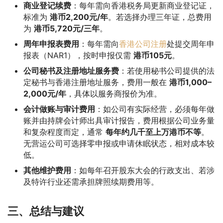
商业登记续费
：每年需向香港税务局更新商业登记证，
标准为
港币2,200元/年
。若选择办理三年证，总费用
为
港币5,720元/三年
。
周年申报表费用
：每年需向
香港公司注册
处提交周年申
报表（NAR1），按时申报仅需
港币105元
。
公司秘书及注册地址服务费
：若使用秘书公司提供的法
定秘书与香港注册地址服务，费用一般在
港币1,000–
2,000元/年
，具体以服务商报价为准。
会计做账与审计费用
：如公司有实际经营，必须每年做
账并由持牌会计师出具审计报告，费用根据公司业务量
和复杂程度而定，通常
每年约几千至上万港币不等
。
无营运公司可选择零申报或申请休眠状态，相对成本较
低。
其他维护费用
：如每年召开股东大会的行政支出、若涉
及特许行业还需承担牌照续期费用等。
三、总结与建议