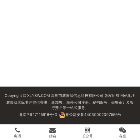
Copyright © XLYSW.COM 深圳市鑫隆源信息科技有限公司 版权所有
网站地图
鑫隆源国际专注提供香港、新加坡、海外公司注册、秘书服务、做账审计及银
行开户等一站式服务。
粤ICP备17115916号-3
粤公网安备44030002007556号
电话
邮箱
公众号
客服