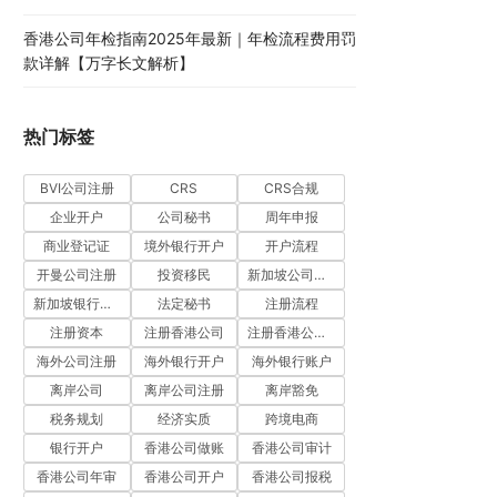
香港公司年检指南2025年最新｜年检流程费用罚
款详解【万字长文解析】
热门标签
BVI公司注册
CRS
CRS合规
企业开户
公司秘书
周年申报
商业登记证
境外银行开户
开户流程
开曼公司注册
投资移民
新加坡公司注册
新加坡银行开户
法定秘书
注册流程
注册资本
注册香港公司
注册香港公司流程
海外公司注册
海外银行开户
海外银行账户
离岸公司
离岸公司注册
离岸豁免
税务规划
经济实质
跨境电商
银行开户
香港公司做账
香港公司审计
香港公司年审
香港公司开户
香港公司报税