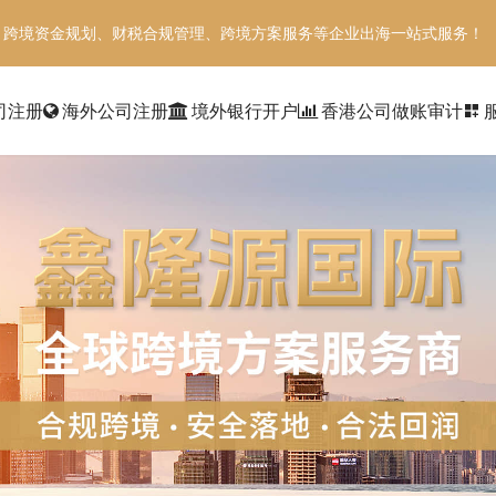
、跨境资金规划、财税合规管理、跨境方案服务等企业出海一站式服务！
司注册
海外公司注册
境外银行开户
香港公司做账审计
dashboard_customize