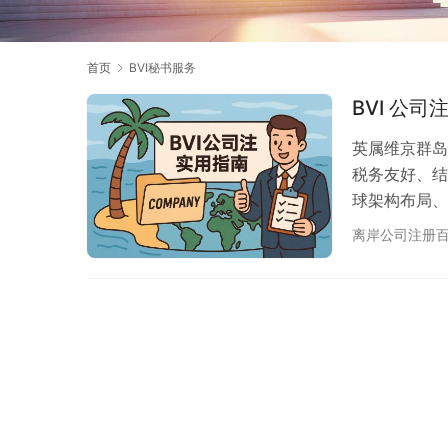
首页
BVI秘书服务
BVI 公
英属维京群岛（B
税务友好、结
球架构布局、
多客户的首选
离岸公司注册
程、注意事项
续全球资产与法
流程简便、速度