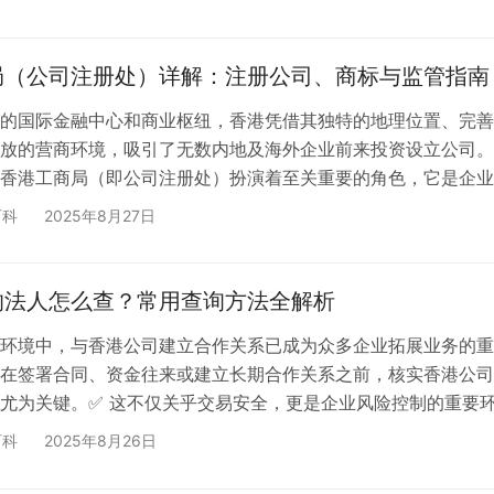
”到本土优秀的中型机构，企业该如何做出明智选择？不同规模的
的审计服务？本文将为您深入解析香港十大审计公司的服务特色
最契合企业需求的专业伙伴。 ⸻ 一、为什…
局（公司注册处）详解：注册公司、商标与监管指南
的国际金融中心和商业枢纽，香港凭借其独特的地理位置、完善
放的营商环境，吸引了无数内地及海外企业前来投资设立公司。
香港工商局（即公司注册处）扮演着至关重要的角色，它是企业
获得合法经营资格的重要门户。 对于计划在香港设立公司的投
百科
2025年8月27日
解香港工商局的职能、运作模式以及相关流程，不仅能够帮助企
业布局，更能有效避免在注册过程中遇到的各种障碍。然而，繁
、严格的合规要求往往让初次接触的企业主感到困惑。 ⸻ 一
的法人怎么查？常用查询方法全解析
环境中，与香港公司建立合作关系已成为众多企业拓展业务的重
在签署合同、资金往来或建立长期合作关系之前，核实香港公司
尤为关键。✅ 这不仅关乎交易安全，更是企业风险控制的重要
但现实中，不少企业和个人面临着这样的困扰：如何合法、有效地查
百科
2025年8月26日
人信息？哪些渠道可靠？查询过程中需要注意什么？这些问题往
前的”拦路虎”。 本文将系统性地为您解析香港公司法人信息查