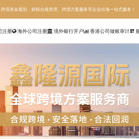
、跨境资金规划、财税合规管理、跨境方案服务等企业出海一站式服务！
司注册
海外公司注册
境外银行开户
香港公司做账审计
dashboard_customize