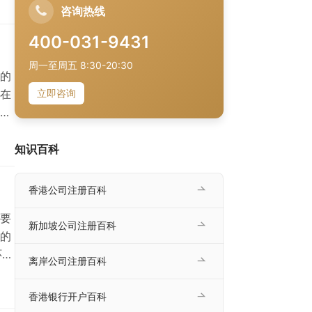
公
咨询热线
，
400-031-9431
周一至周五 8:30-20:30
的
在
立即咨询
进
资者
业
知识百科
复
、
香港公司注册百科
要
新加坡公司注册百科
的
环
离岸公司注册百科
询
往
香港银行开户百科
询的