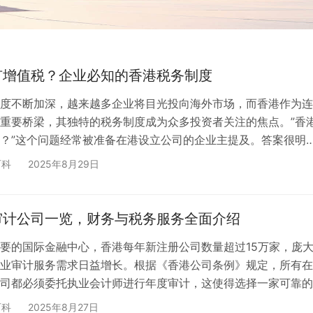
有增值税？企业必知的香港税务制度
度不断加深，越来越多企业将目光投向海外市场，而香港作为连
重要桥梁，其独特的税务制度成为众多投资者关注的焦点。”香
？”这个问题经常被准备在港设立公司的企业主提及。答案很明
没有增值税！ 作为亚洲乃至全球重要的国际金融中心，香港凭
百科
2025年8月29日
制体系、极低的税率水平以及独特的地域来源原则，为全球企业
力的营商环境。本文将为您详细梳理香港的税务制度，帮助企业
运营的税务合规要求，为您的投资决策提供有力参…
审计公司一览，财务与税务服务全面介绍
要的国际金融中心，香港每年新注册公司数量超过15万家，庞
业审计服务需求日益增长。根据《香港公司条例》规定，所有在
司都必须委托执业会计师进行年度审计，这使得选择一家可靠的
为每个企业主的必修课。 面对市场上众多的会计师事务所，从
百科
2025年8月27日