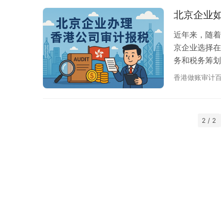
各种方法，从
北京企业
近年来，随着
京企业选择在
务和税务筹划
北京企业主感
香港做账审计
程如何操作？
从北京企业的
松掌握合规要
2 / 2