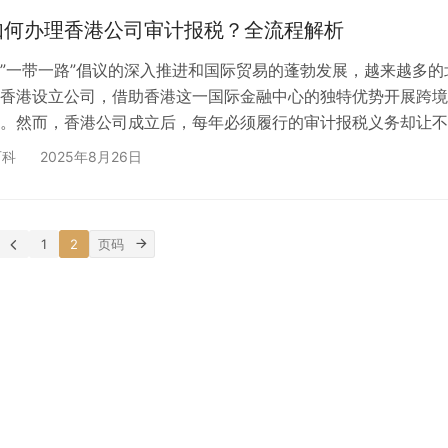
官方渠道到实用技巧，帮助您快速掌握查询…
如何办理香港公司审计报税？全流程解析
”一带一路”倡议的深入推进和国际贸易的蓬勃发展，越来越多的
香港设立公司，借助香港这一国际金融中心的独特优势开展跨境
。然而，香港公司成立后，每年必须履行的审计报税义务却让不
到困惑和担忧。 🤔 常见困惑包括： 审计报税到底是什么？具
百科
2025年8月26日
费用需要多少？能否在北京远程办理？不做会有什么后果？ 本
实际需求出发，全面解析香港公司审计报税的各个环节，帮助您
点，避免不必要的…
1
2