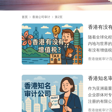
首页
香港公司审计
第2页
香港有没
随着全球化程
内地与世界的
有没有增值税
确：香港确实
香港做账审计
简明透明的税
供了极具吸引
入了解在香港
香港知名
作为亚洲最重
企业群体对专
注册的有限公
港审计公司成
香港做账审计