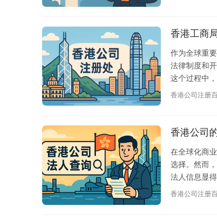
知名的”四大
司适合什么样
帮助您找到
香港工商
作为全球重要
法律制度和开
这个过程中，
入香港市场、
香港公司注册
而言，深入了
更好地规划商
的申请流程
香港公司
香港工商局…
在全球化商业
选择。然而，
法人信息显得
节。 🤔 
香港公司注册
香港公司的法
成为商业合作