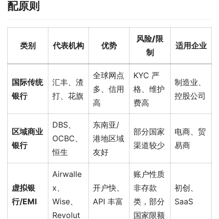
配原则
风险/限
类别
代表机构
优势
适用企业
制
全球网点
KYC 严
国际传统
汇丰、渣
制造业、
多、信用
格、维护
银行
打、花旗
控股公司
高
费高
DBS、
东南亚/
区域商业
部分国家
电商、贸
OCBC、
港地区域
银行
渠道较少
易商
恒生
友好
Airwalle
账户性质
虚拟银
x、
开户快、
非存款
初创、
行/EMI
Wise、
API 丰富
类，部分
SaaS
Revolut
国家限额