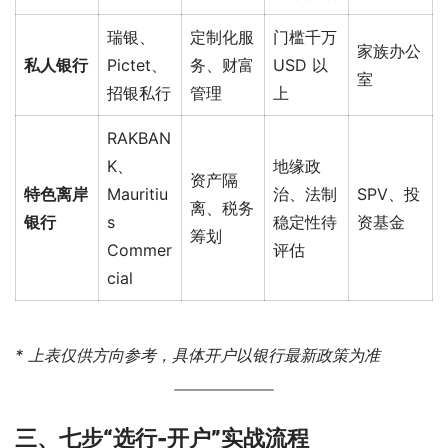
瑞银、
定制化服
门槛千万
家族办公
私人银行
Pictet、
务、财富
USD 以
室
招银私行
管理
上
RAKBAN
K、
地缘政
资产隔
特色离岸
Mauritiu
治、法制
SPV、投
离、税务
银行
s
稳定性待
资基金
筹划
Commer
评估
cial
* 上表仅供方向参考，具体开户以银行最新政策为准
三、七步“选行-开户”实战流程