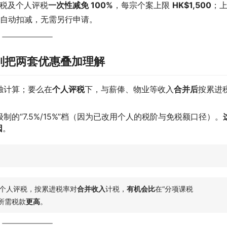
税及个人评税
一次性减免 100%
，每宗个案上限 
HK$1,500
；
自动扣减，无需另行申请。
：别把两套优惠叠加理解
独计算；要么在
个人评税
下，与薪俸、物业等收入
合并后
按累进
制的“7.5%/15%”档（因为已改用个人的税阶与免税额口径）。
因
。
选择个人评税，按累进税率对
合并收入
计税，
有机会比
在“分项课税
制所需税款
更高
。