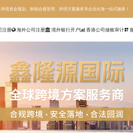
、跨境资金规划、财税合规管理、跨境方案服务等企业出海一站式服务！
司注册
海外公司注册
境外银行开户
香港公司做账审计
dashboard_customize