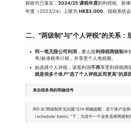
财政司已落实：
2024/25 课税年度
的利得税、薪俸
年度（2023/24）上限为 
HK$3,000
。报税系统会
二、“两级制”与“个人评税”的关系
同一笔无限公司利润
，要么按
利得税两级制
单
率/标准税率计税，并享受个人免税额。
如选择个人评税，该笔利润
不再
享受利得税两级
就是很多个体户“选了个人评税反而更高”的原
来自税务局的明确信号
IRD 在“两级制常见问题”Q14 明确提醒：若个体户
（schedular basis）”下，为其中一个业务选择两级