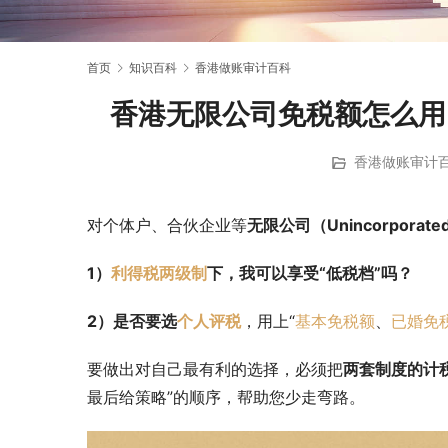
首页
知识百科
香港做账审计百科
香港无限公司免税额怎么用
香港做账审计
对个体户、合伙企业等
无限公司（Unincorpora
1）
利得税两级制
下，我可以享受“低税档”吗？
2）是否要选
个人评税
，用上“
基本免税额
、
已婚免
要做出对自己最有利的选择，必须把
两套制度的计
最后给策略”的顺序，帮助您少走弯路。