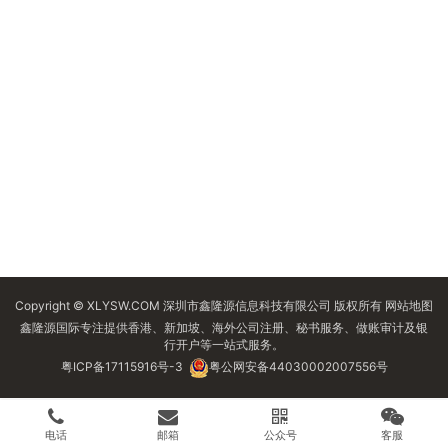
Copyright © XLYSW.COM 深圳市鑫隆源信息科技有限公司 版权所有
网站地图
鑫隆源国际专注提供香港、新加坡、海外公司注册、秘书服务、做账审计及银
行开户等一站式服务。
粤ICP备17115916号-3
粤公网安备44030002007556号
电话
邮箱
公众号
客服