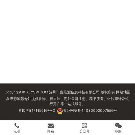
Copyright © XLYSW.COM 深圳市鑫隆源信息科技有限公司 版权所有
网站地图
鑫隆源国际专注提供香港、新加坡、海外公司注册、秘书服务、做账审计及银
行开户等一站式服务。
粤ICP备17115916号-3
粤公网安备44030002007556号
电话
邮箱
公众号
客服