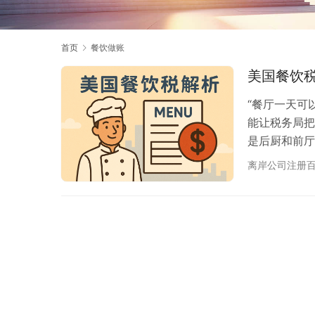
首页
餐饮做账
美国餐饮
“餐厅一天可
能让税务局把
是后厨和前厅
税种 征收主体
离岸公司注册
市 餐食售价 +
电子报送 酒类消