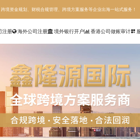
、跨境资金规划、财税合规管理、跨境方案服务等企业出海一站式服务！
司注册
海外公司注册
境外银行开户
香港公司做账审计
dashboard_customize