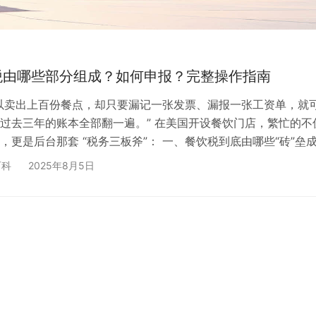
税由哪些部分组成？如何申报？完整操作指南
以卖出上百份餐点，却只要漏记一张发票、漏报一张工资单，就
过去三年的账本全部翻一遍。” 在美国开设餐饮门店，繁忙的不
，更是后台那套 “税务三板斧”： 一、餐饮税到底由哪些“砖”垒
 计税基础 典型报表/税号 关键节点 销售税 / Meals Tax 州、
百科
2025年8月5日
 非酒精饮料 Sales Tax Return（各州编号不一） 按月/季申报
费税 / Excise Tax 联邦 + 州 酒精含量 & 卷标数量…