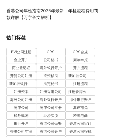
香港公司年检指南2025年最新｜年检流程费用罚
款详解【万字长文解析】
热门标签
BVI公司注册
CRS
CRS合规
企业开户
公司秘书
周年申报
商业登记证
境外银行开户
开户流程
开曼公司注册
投资移民
新加坡公司注册
新加坡银行开户
法定秘书
注册流程
注册资本
注册香港公司
注册香港公司流程
海外公司注册
海外银行开户
海外银行账户
离岸公司
离岸公司注册
离岸豁免
税务规划
经济实质
跨境电商
银行开户
香港公司做账
香港公司审计
香港公司年审
香港公司开户
香港公司报税