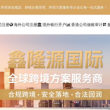
、跨境资金规划、财税合规管理、跨境方案服务等企业出海一站式服务！
司注册
海外公司注册
境外银行开户
香港公司做账审计
dashboard_customize