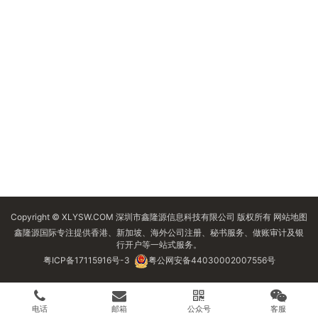
Copyright © XLYSW.COM 深圳市鑫隆源信息科技有限公司 版权所有
网站地图
鑫隆源国际专注提供香港、新加坡、海外公司注册、秘书服务、做账审计及银
行开户等一站式服务。
粤ICP备17115916号-3
粤公网安备44030002007556号
电话
邮箱
公众号
客服