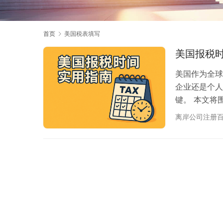
首页
美国税表填写
美国报税
美国作为全球
企业还是个人
键。 本文将
实用整理，无
离岸公司注册
收藏这份指南
身份而异，以下
报税（Form 1