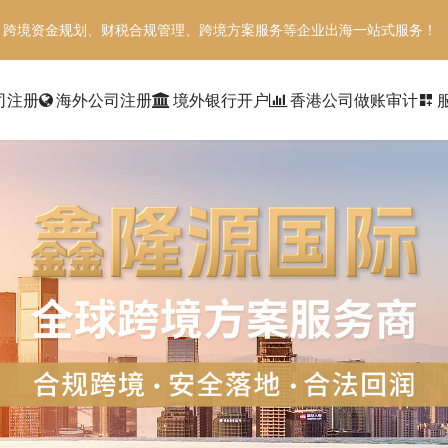
、跨境资金规划、财税合规管理、跨境方案服务等企业出海一站式服务！
司注册
海外公司注册
境外银行开户
香港公司做账审计
dashboard_customize