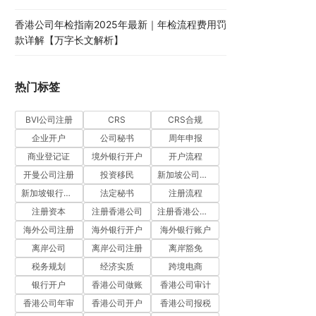
香港公司年检指南2025年最新｜年检流程费用罚
款详解【万字长文解析】
热门标签
BVI公司注册
CRS
CRS合规
企业开户
公司秘书
周年申报
商业登记证
境外银行开户
开户流程
开曼公司注册
投资移民
新加坡公司注册
新加坡银行开户
法定秘书
注册流程
注册资本
注册香港公司
注册香港公司流程
海外公司注册
海外银行开户
海外银行账户
离岸公司
离岸公司注册
离岸豁免
税务规划
经济实质
跨境电商
银行开户
香港公司做账
香港公司审计
香港公司年审
香港公司开户
香港公司报税