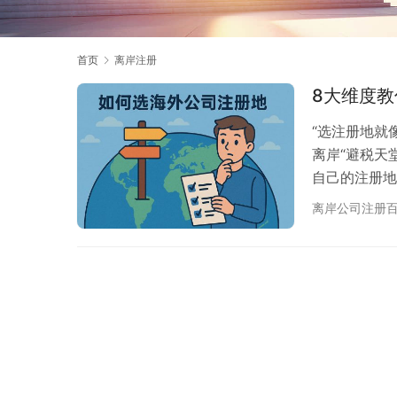
首页
离岸注册
8大维度
“选注册地就
离岸“避税天
自己的注册地
→开户→成本→
离岸公司注册
坡、英属维京
美国特拉华州（
维度速览：先