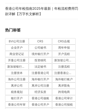
香港公司年检指南2025年最新｜年检流程费用罚
款详解【万字长文解析】
热门标签
BVI公司注册
CRS
CRS合规
企业开户
公司秘书
周年申报
商业登记证
境外银行开户
开户流程
开曼公司注册
投资移民
新加坡公司注册
新加坡银行开户
法定秘书
注册流程
注册资本
注册香港公司
注册香港公司流程
海外公司注册
海外银行开户
海外银行账户
离岸公司
离岸公司注册
离岸豁免
税务规划
经济实质
跨境电商
银行开户
香港公司做账
香港公司审计
香港公司年审
香港公司开户
香港公司报税