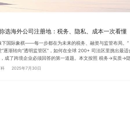
教你选海外公司注册地：税务、隐私、成本一次看懂
像下国际象棋——每一步都在为未来的税务、融资与监管布局。”
堂”逐渐转向“透明监管区”，如何在全球 200+ 司法区里挑出最适
，成了跨境企业必须回答的第一道题。本文按照 税务→实质→
审计→CRS/BEPS2.0 →声誉 八大维度，横向比较 香港、新加
百科
2025年7月30日
群岛（BVI）、开曼群岛、阿联酋自由区（以迪拜 DMCC 为例
Delaware LLC） 六大热门选择，并给出场景化落地建议。 
看“八宫格” 维度…