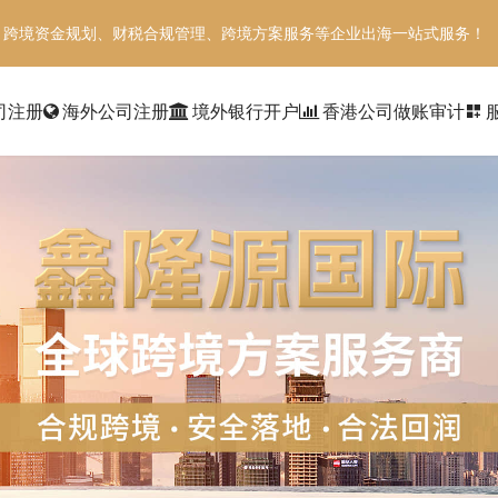
、跨境资金规划、财税合规管理、跨境方案服务等企业出海一站式服务！
司注册
海外公司注册
境外银行开户
香港公司做账审计
dashboard_customize