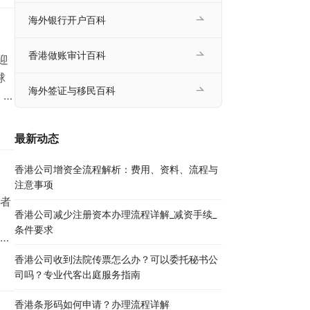
香港
海外银行开户百科
香港做账审计百科
迎
球
海外签证与移民百科
 香
融
人股
最新动态
注
香港公司增资全流程解析：费用、资料、流程与
注意事项
者
香港公司减少注册资本办理流程详解_减资手续_
条件要求
整
查册
香港公司收到法院传票怎么办？可以委托秘书公
，实
司吗？专业代客出庭服务指南
文
香港条形码如何申请？办理流程详解
建