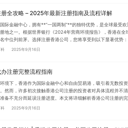
办事处的各个方面，帮助企业做出最明智的商业决策。 什么是
事处又称代表处，是海外公司在香港设…
册全攻略 – 2025年最新注册指南及流程详解
国际金融中心，拥有**”一国两制”**的独特优势，是全球最受欢
册地之一。根据世界银行《2024年营商环境报告》，香港在全
名中位列前茅。选择注册香港公司，您将享受到以下显著优势：
分析 1. 地理位置优越 2. 法律制度完善 3. 税务制度优势 4. 金
百科
2025年9月16日
港公司注册详细条件解析 股东条件深度解析 自然人股东要求 法
条件深度解析 董事基本要求 董事职责与义务 注册资本详细说明 
定…
代办注册完整流程指南
环境下，香港作为国际金融中心和自由贸易港，吸引着无数投资
。然而，许多初次接触香港公司注册的投资者对具体流程并不清
准备不充分而延误注册进度。本文将详细解析香港公司注册的完
顺利完成公司设立。 🏢 香港公司注册前期准备工作 公司名称
百科
2025年9月16日
港公司注册的第一步就是进行公司名称查册。这个环节看似简单
注册流程的顺利进行。根据香港公司注册处的规定，英文名和中
册，确保没有重复的名字。 ✅ 名称查册要求： 在查册过程中，