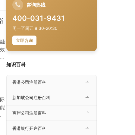
咨询热线
400-031-9431
指
周一至周五 8:30-20:30
立即咨询
融
效
在
知识百科
，
，
人
香港公司注册百科
区
新加坡公司注册百科
际
能
离岸公司注册百科
业形
香港银行开户百科
公