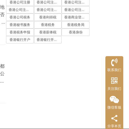
香港公司注册
香港公司注册代办
香港公司注册处
地
香港公司注册流程
香港公司注册费用
香港公司注册资料
否
香港公司税务
香港利得税
香港商业登记证
，将
香港秘书服务
香港税务
香港税务局
商
香港税务申报
香港薪俸税
香港身份
主认
香港银行开户
香港银行开户流程
有
履
都
联系我们
公
服
择
关注我们
港注
计
微信客服
公司
分享本页