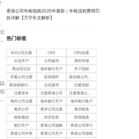
公
香港公司年检指南2025年最新｜年检流程费用罚
款详解【万字长文解析】
、
公
热门标签
？
见
BVI公司注册
CRS
CRS合规
思
企业开户
公司秘书
周年申报
什
商业登记证
境外银行开户
开户流程
议
开曼公司注册
投资移民
新加坡公司注册
以
新加坡银行开户
法定秘书
注册流程
位
注册资本
注册香港公司
注册香港公司流程
。
海外公司注册
海外银行开户
海外银行账户
意
离岸公司
离岸公司注册
离岸豁免
优
税务规划
经济实质
跨境电商
。首
银行开户
香港公司做账
香港公司审计
，
香港公司年审
香港公司开户
香港公司报税