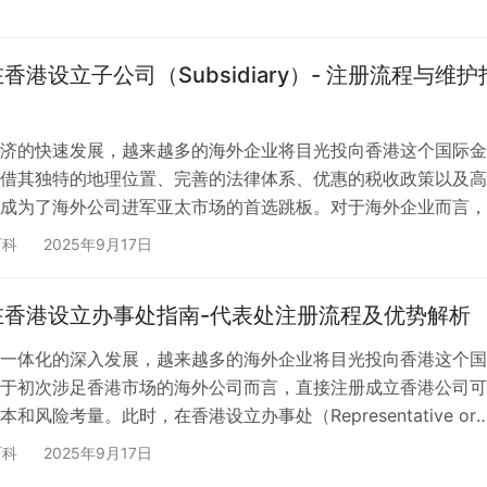
法律术语的正确理解 遍览香港的法律文件，您会发现”分公司
 Office）”并不是正式的法律术语。与其法律地位最接近的官…
香港设立子公司（Subsidiary）- 注册流程与维护
济的快速发展，越来越多的海外企业将目光投向香港这个国际金
借其独特的地理位置、完善的法律体系、优惠的税收政策以及高
成为了海外公司进军亚太市场的首选跳板。对于海外企业而言，
司不仅能够享受香港本地化经营的便利，更能有效拓展业务版图
百科
2025年9月17日
配置的最优化。 ✅ 什么是香港子公司？ 香港子公司，顾名思义
司持股或控股的香港本地注册公司。这类公司具备完全独立的法
在香港设立办事处指南-代表处注册流程及优势解析
立承担法律责任，在法律地位上与普通的香港本地公司并无任何
一体化的深入发展，越来越多的海外企业将目光投向香港这个国
于初次涉足香港市场的海外公司而言，直接注册成立香港公司可
和风险考量。此时，在香港设立办事处（Representative or
 Office）无疑成为了一个理想的选择 香港办事处作为一种灵活的商
百科
2025年9月17日
业提供了低成本试水香港市场的绝佳机会。本文将全面解析海外