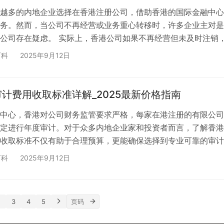
越多的内地企业选择在香港注册公司，借助香港的国际金融中心
务。然而，当公司不再经营或业务重心转移时，许多企业主对是
公司存在疑虑。 实际上，香港公司如果不再经营但未及时注销
重后果，这些影响不仅涉及经济损失，还可能对个人信用和未来
百科
2025年9月12日
远影响。 🤔 为什么会出现不注销香港公司的情况？ 许多企业
经营就等同于自动注销，或者觉得注销程序复杂而选择搁置。还
业主对香港公司法律要求不够了解，误以为停止经营就可以不再
计费用收取标准详解_2025最新价格指南
中心，香港对公司财务监管要求严格，每家在港注册的有限公司
定进行年度审计。对于众多内地企业家和投资者而言，了解香港
收取标准不仅有助于合理预算，更能确保选择到专业可靠的审计
多个维度深入解析香港公司审计费用的构成要素、影响因素及选
百科
2025年9月12日
 香港公司审计的法律要求 根据香港《公司条例》规定，所有在香
都必须委托执业会计师进行年度审计，并向公司注册处提交经审
这项强制性要求确保了香港商业环境的透明度和可信度。 香港
2
3
4
5