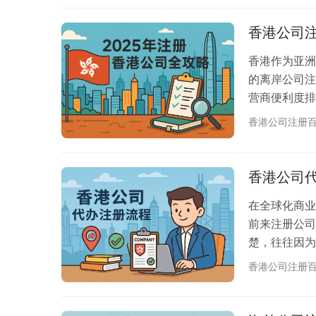
司在香港设立
办事处？ 办
香港公司注
香港作为亚洲
的离岸公司注
营商便利度排
港营商环境优势
香港公司注册
服务发达 香
东要求 董事
册资本基本规
香港公司
在全球化商业
前来注册公司
楚，往往因为
流程，帮助您
香港公司注册
的重要性 香
则关系到整个
名需要分开查