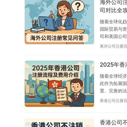
海外公司注
议…
司对比全
随着全球化趋
国际贸易与资
司和美国公司
银行开户为什
离岸公司注册
注册地，为大
路，避免误区
2025年
么区别？ 建
直…
随着全球经济
此作为拓展国
置、完善的法
本文将为您详
香港公司注册
事项，帮助您
势 香港作为
先，香港实行
香港公司