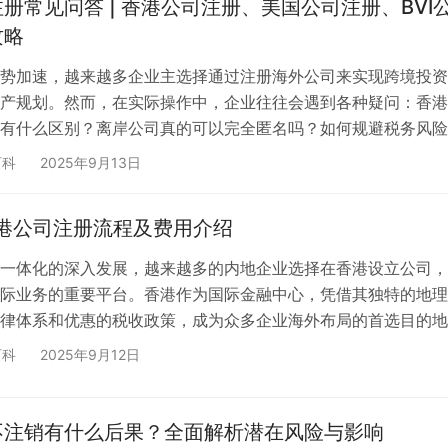
册常见问答 | 香港公司注册、美国公司注册、BVI
攻略
势加速，越来越多企业主选择通过注册海外公司来实现跨境投资
产规划。然而，在实际操作中，企业往往会遇到各种疑问：香港
有什么区别？离岸公司真的可以完全匿名吗？如何规避税务风险
么这么难？本篇文章将结合香港公司、美国公司、BVI公司等常
百科
2025年9月13日
家整理一份 海外公司注册常见问答（FAQ），帮助企业主理清
。 一、香港公司相关问题 Q1：香港办事处、分公司、子公司有
香港公司注册流程及费用介绍
议：如果只是测试市场，可以设立办事处；若需实质性业务，建
一体化的深入发展，越来越多的内地企业选择在香港设立公司，
际业务的重要平台。香港作为国际金融中心，凭借其独特的地理
律体系和优惠的税收政策，成为众多企业海外布局的首选目的地
细介绍2025年香港公司注册的最新流程、费用标准以及相关注
百科
2025年9月12日
更好地了解和规划香港公司注册事宜。 ✅ 香港公司注册的独特
连接内地与国际市场的桥梁，为企业提供了诸多不可替代的优势
简单税制，企业所得税率仅为16.5%，且采用地域来源征税原则
不注销有什么后果？全面解析潜在风险与影响