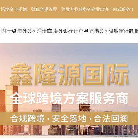
、跨境资金规划、财税合规管理、跨境方案服务等企业出海一站式服务！
司注册
海外公司注册
境外银行开户
香港公司做账审计
dashboard_customize