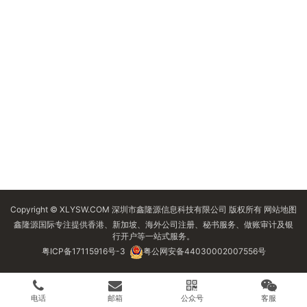
Copyright © XLYSW.COM 深圳市鑫隆源信息科技有限公司 版权所有
网站地图
鑫隆源国际专注提供香港、新加坡、海外公司注册、秘书服务、做账审计及银
行开户等一站式服务。
粤ICP备17115916号-3
粤公网安备44030002007556号
电话
邮箱
公众号
客服