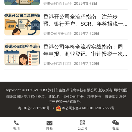
香港做账审计百科
2025年8月8日
香港开公司全流程指南｜注册步
骤、银行开户、SCR、年检报税一
次看懂
香港公司注册百科
2025年7月29日
香港公司年检全流程实战指南：周
年申报、商业登记、审计报税一次
搞懂
香港做账审计百科
2025年7月29日
Copyright © XLYSW.COM 深圳市鑫隆源信息科技有限公司 版权所有
网站地图
鑫隆源国际专注提供香港、新加坡、海外公司注册、秘书服务、做账审计及银
行开户等一站式服务。
粤ICP备17115916号-3
粤公网安备44030002007556号
电话
邮箱
公众号
客服