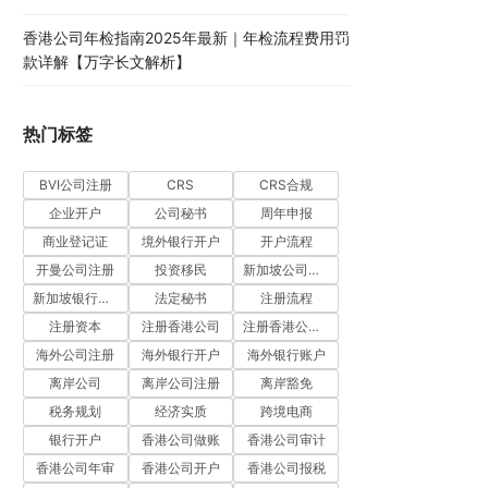
香港公司年检指南2025年最新｜年检流程费用罚
款详解【万字长文解析】
热门标签
BVI公司注册
CRS
CRS合规
企业开户
公司秘书
周年申报
商业登记证
境外银行开户
开户流程
开曼公司注册
投资移民
新加坡公司注册
新加坡银行开户
法定秘书
注册流程
注册资本
注册香港公司
注册香港公司流程
海外公司注册
海外银行开户
海外银行账户
离岸公司
离岸公司注册
离岸豁免
税务规划
经济实质
跨境电商
银行开户
香港公司做账
香港公司审计
香港公司年审
香港公司开户
香港公司报税