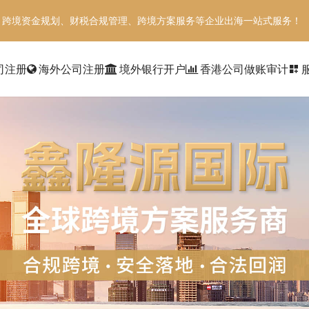
、跨境资金规划、财税合规管理、跨境方案服务等企业出海一站式服务！
司注册
海外公司注册
境外银行开户
香港公司做账审计
dashboard_customize