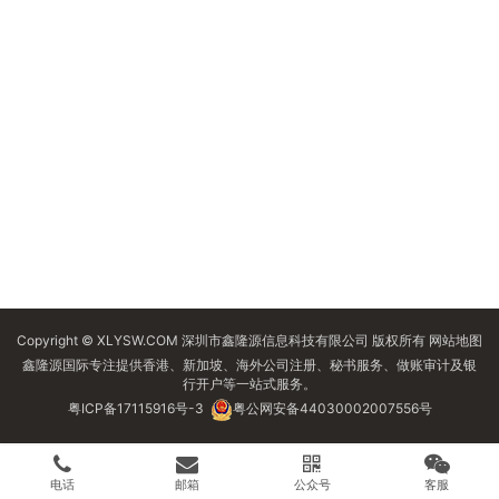
Copyright © XLYSW.COM 深圳市鑫隆源信息科技有限公司 版权所有
网站地图
鑫隆源国际专注提供香港、新加坡、海外公司注册、秘书服务、做账审计及银
行开户等一站式服务。
粤ICP备17115916号-3
粤公网安备44030002007556号
电话
邮箱
公众号
客服