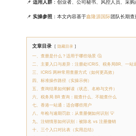
📌 
适用人群
：创业者、公司秘书、风控人员、采购
📌 
实操参照
：本文内容基于
鑫隆源国际
团队长期查
文章目录
隐藏目录
一、查册是什么？适用于哪些场景 🤔
二、主要入口与差异：注册处ICRIS、税务局BR、一站
三、ICRIS 两种常用查册方式（如何更高效）
四、标准操作路径（实操示例）
五、查询结果如何解读（状态、名称与文件）
六、税务局 BR 查询：能查什么、不能查什么
七、香港一站通：适合哪些用户
八、年检与逾期罚款：从查册侧如何识别 💡
九、注销情形如何识别：被除名 vs 注册撤销
十、三个入口对比表（实用总结）