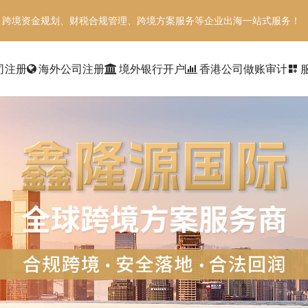
、跨境资金规划、财税合规管理、跨境方案服务等企业出海一站式服务！
司注册
海外公司注册
境外银行开户
香港公司做账审计
dashboard_customize