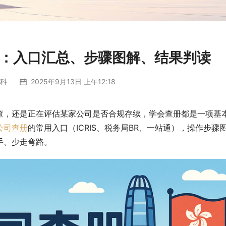
：入口汇总、步骤图解、结果判读
科
2025年9月13日 上午12:18
查，还是正在评估某家公司是否合规存续，学会查册都是一项基
公司查册
的常用入口（ICRIS、税务局BR、一站通），操作步骤
手、少走弯路。