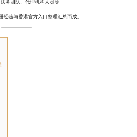
/法务团队、代理机构人员等
册经验与香港官方入口整理汇总而成。
通