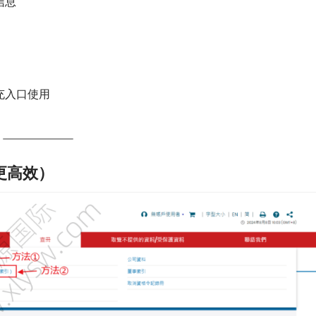
信息
充入口使用
更高效）