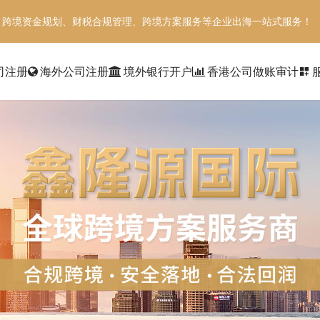
、跨境资金规划、财税合规管理、跨境方案服务等企业出海一站式服务！
司注册
海外公司注册
境外银行开户
香港公司做账审计
dashboard_customize