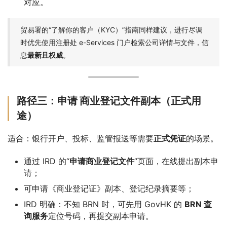
对应。
贸易署的“了解你的客户（KYC）”指南同样建议，进行尽调
时优先使用注册处 e-Services 门户检索公司详情与文件，信
息
最新且权威
。
路径三：申请 商业登记文件副本（正式用
途）
适合：银行开户、投标、监管报送等需要
正式凭证
的场景。
通过 IRD 的“
申请商业登记文件
”页面，在线提出副本申
请；
可申请《商业登记证》副本、登记纪录摘要等；
IRD 明确：不知 BRN 时，可先用 GovHK 的
BRN 查
询服务
定位号码，再提交副本申请。