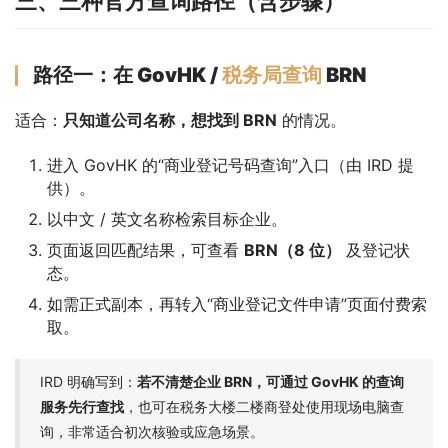
三、三种官方查询路径（含步骤）
路径一：在 GovHK /
税务局查询
BRN
适合：
只知道公司名称，想找到 BRN
 的情况。
进入 GovHK 的“商业登记号码查询”入口（由 IRD 提
供）。
以中文 / 英文名称检索目标企业。
页面返回匹配结果，可查看
BRN（8 位）
及登记状
态。
如需正式副本，再转入“商业登记文件申请”页面付费索
取。
IRD 明确写到：
若不清楚企业 BRN，可通过 GovHK 的查询
服务先行查找
，也可在税务大楼二楼商登处使用现场电脑查
询，非常适合初次核验或应急场景。