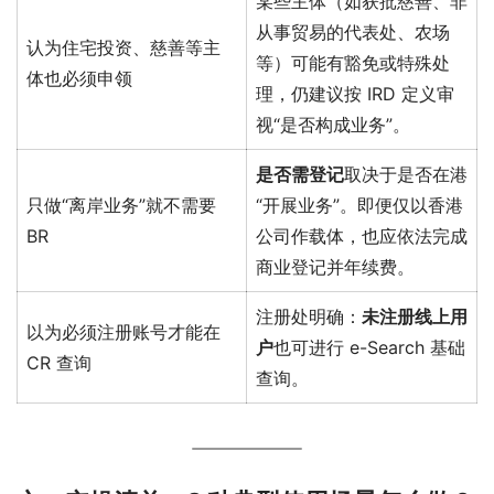
某些主体（如获批慈善、非
从事贸易的代表处、农场
认为住宅投资、慈善等主
等）可能有豁免或特殊处
体也必须申领
理，仍建议按 IRD 定义审
视“是否构成业务”。
是否需登记
取决于是否在港
只做“离岸业务”就不需要
“开展业务”。即便仅以香港
BR
公司作载体，也应依法完成
商业登记并年续费。
注册处明确：
未注册线上用
以为必须注册账号才能在
户
也可进行 e-Search 基础
CR 查询
查询。