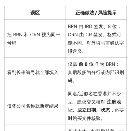
误区
正确做法 / 风险提示
BRN 由 IRD 签发、8 位；
把 BRN 和 CRN 视为同一
CRN 由 CR 签发、格式可
号码
能不同。对外填写前确认字
段含义。
仅需
前 8 位
作为 BRN；
看到长串编号就全部填入
其后段多为分行或内部识别
码。
同名/近似名在香港并不少
见，建议交叉核对
注册地
仅凭公司名称就断定结果
址、成立日期、状态
，必要
时购买文件核验。