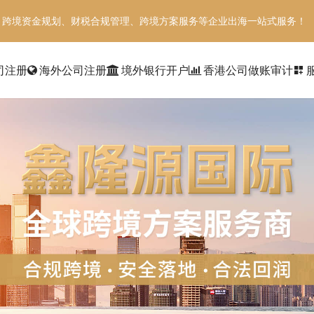
、跨境资金规划、财税合规管理、跨境方案服务等企业出海一站式服务！
司注册
海外公司注册
境外银行开户
香港公司做账审计
dashboard_customize