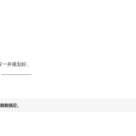
：
议一并规划好。
就能搞定。