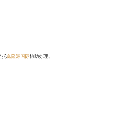
委托
鑫隆源国际
协助办理。