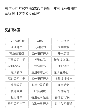
香港公司年检指南2025年最新｜年检流程费用罚
款详解【万字长文解析】
热门标签
BVI公司注册
CRS
CRS合规
企业开户
公司秘书
周年申报
商业登记证
境外银行开户
开户流程
开曼公司注册
投资移民
新加坡公司注册
新加坡银行开户
法定秘书
注册流程
注册资本
注册香港公司
注册香港公司流程
海外公司注册
海外银行开户
海外银行账户
离岸公司
离岸公司注册
离岸豁免
税务规划
经济实质
跨境电商
银行开户
香港公司做账
香港公司审计
香港公司年审
香港公司开户
香港公司报税