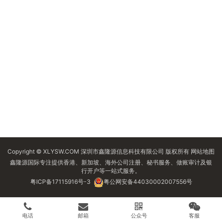
Copyright © XLYSW.COM 深圳市鑫隆源信息科技有限公司 版权所有
网站地图
鑫隆源国际专注提供香港、新加坡、海外公司注册、秘书服务、做账审计及银
行开户等一站式服务。
粤ICP备17115916号-3
粤公网安备44030002007556号
电话
邮箱
公众号
客服