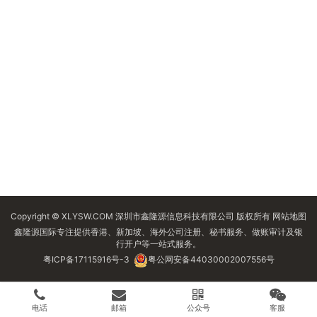
Copyright © XLYSW.COM 深圳市鑫隆源信息科技有限公司 版权所有
网站地图
鑫隆源国际专注提供香港、新加坡、海外公司注册、秘书服务、做账审计及银
行开户等一站式服务。
粤ICP备17115916号-3
粤公网安备44030002007556号
电话
邮箱
公众号
客服