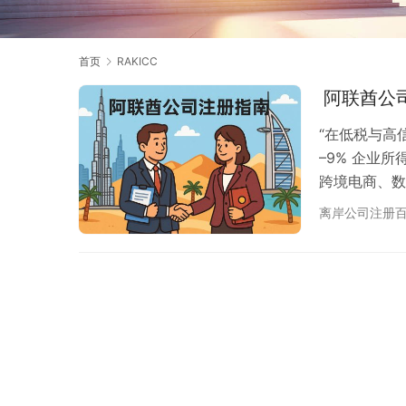
首页
RAKICC
阿联酋公司
“在低税与高
–9% 企业
跨境电商、数
“离岸公司”
离岸公司注册
与成本结构。
助您用一次阅
速览：自由区公