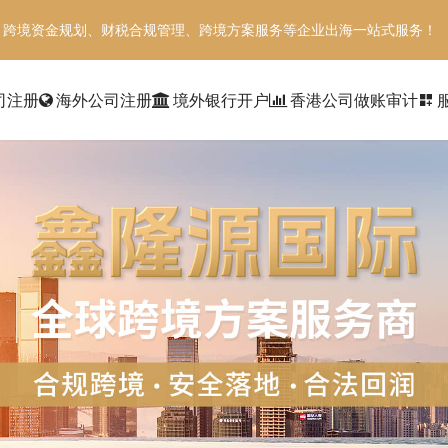
、跨境资金规划、财税合规管理、跨境方案服务等企业出海一站式服务！
司注册
海外公司注册
境外银行开户
香港公司做账审计
dashboard_customize