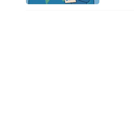
坡、英属维京
美国特拉华州（
维度速览：先