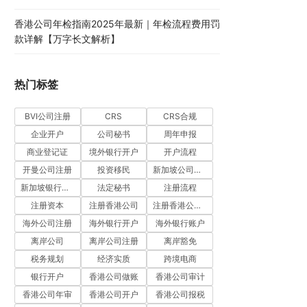
香港公司年检指南2025年最新｜年检流程费用罚
款详解【万字长文解析】
热门标签
BVI公司注册
CRS
CRS合规
企业开户
公司秘书
周年申报
商业登记证
境外银行开户
开户流程
开曼公司注册
投资移民
新加坡公司注册
新加坡银行开户
法定秘书
注册流程
注册资本
注册香港公司
注册香港公司流程
海外公司注册
海外银行开户
海外银行账户
离岸公司
离岸公司注册
离岸豁免
税务规划
经济实质
跨境电商
银行开户
香港公司做账
香港公司审计
香港公司年审
香港公司开户
香港公司报税