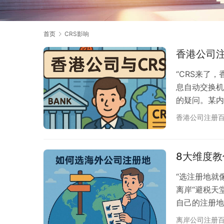
首页
CRS影响
香港公司
“CRS来了
息自动交换机
的疑问。某内
关很容易掌握
香港公司注册
务透明度带来
影响？ 有税
经走不通，企
8大维度
“选注册地就
离岸“避税天
自己的注册地
→开户→成本→
离岸公司注册