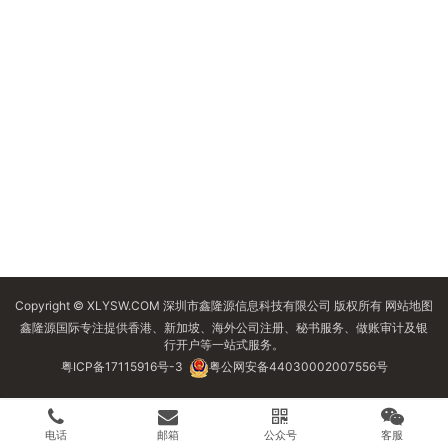
Copyright © XLYSW.COM 深圳市鑫隆源信息科技有限公司 版权所有
网站地图
鑫隆源国际专注提供香港、新加坡、海外公司注册、秘书服务、做账审计及银
行开户等一站式服务。
粤ICP备17115916号-3
粤公网安备44030002007556号
电话
邮箱
公众号
客服