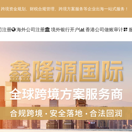
、跨境资金规划、财税合规管理、跨境方案服务等企业出海一站式服务！
司注册
海外公司注册
境外银行开户
香港公司做账审计
dashboard_customize