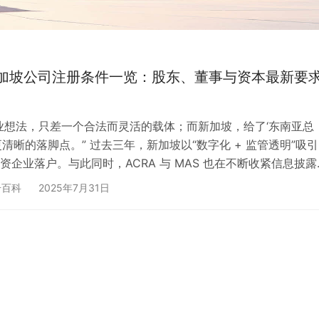
新加坡公司注册条件一览：股东、董事与资本最新要
业想法，只差一个合法而灵活的载体；而新加坡，给了‘东南亚总
更清晰的落脚点。” 过去三年，新加坡以“数字化 + 监管透明”吸
资企业落户。与此同时，ACRA 与 MAS 也在不断收紧信息披露
因此，2024 年前流行的“万能攻略”已经过时。下面我们用四大关
册百科
2025年7月31日
性资本数字、两条必备时间线，拆开讲透 2025 年的注册硬指
areholder）：1 人即可，国籍无限制 二、本地董事
r）：至少 1 位“常驻新加…