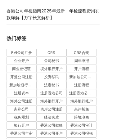
香港公司年检指南2025年最新｜年检流程费用罚
款详解【万字长文解析】
热门标签
BVI公司注册
CRS
CRS合规
企业开户
公司秘书
周年申报
商业登记证
境外银行开户
开户流程
开曼公司注册
投资移民
新加坡公司注册
新加坡银行开户
法定秘书
注册流程
注册资本
注册香港公司
注册香港公司流程
海外公司注册
海外银行开户
海外银行账户
离岸公司
离岸公司注册
离岸豁免
税务规划
经济实质
跨境电商
银行开户
香港公司做账
香港公司审计
香港公司年审
香港公司开户
香港公司报税