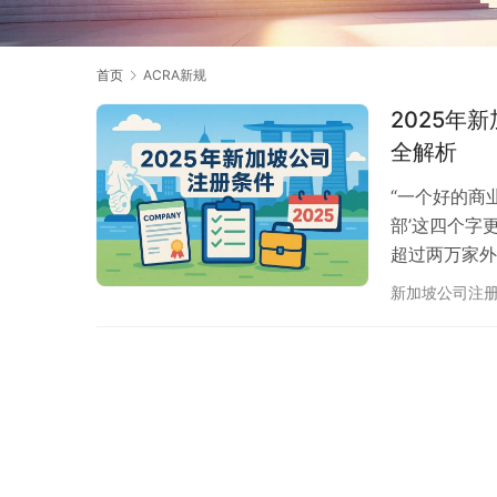
首页
ACRA新规
2025年
全解析
“一个好的商
部’这四个字
超过两万家外
合规门槛： 
新加坡公司注
角色、一个硬
一、股东（Sh
（Directo