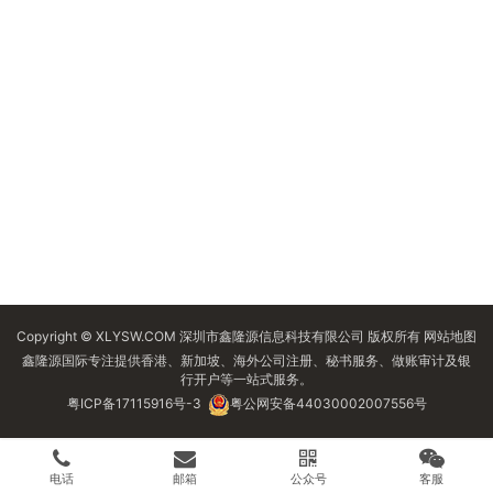
Copyright © XLYSW.COM 深圳市鑫隆源信息科技有限公司 版权所有
网站地图
鑫隆源国际专注提供香港、新加坡、海外公司注册、秘书服务、做账审计及银
行开户等一站式服务。
粤ICP备17115916号-3
粤公网安备44030002007556号
电话
邮箱
公众号
客服