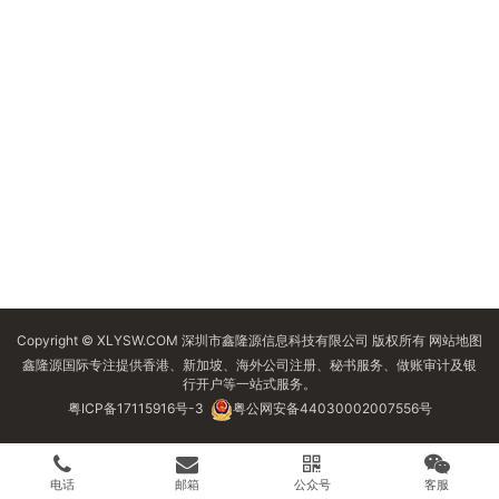
Copyright © XLYSW.COM 深圳市鑫隆源信息科技有限公司 版权所有
网站地图
鑫隆源国际专注提供香港、新加坡、海外公司注册、秘书服务、做账审计及银
行开户等一站式服务。
粤ICP备17115916号-3
粤公网安备44030002007556号
电话
邮箱
公众号
客服