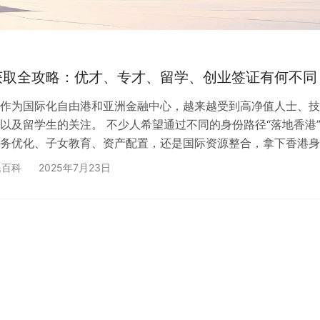
获取全攻略：优才、专才、留学、创业签证有何不同
作为国际化自由港和亚洲金融中心，越来越受到高净值人士、技
以及留学生的关注。 不少人希望通过不同的身份路径“落地香港
务优化、子女教育、资产配置，还是国际资源整合，拿下香港身
一种趋势。 那么，常见的优才计划、专才计划、创业签证、留
民百科
2025年7月23日
别？哪种适合你？流程如何？成功率高吗？本篇文章将带你逐一
，助你明确方向、少走弯路。 一、香港身份四大主流通道总览 
否打分制 是否需本地雇主 是否可带家属 最终是否可转永居 优才…