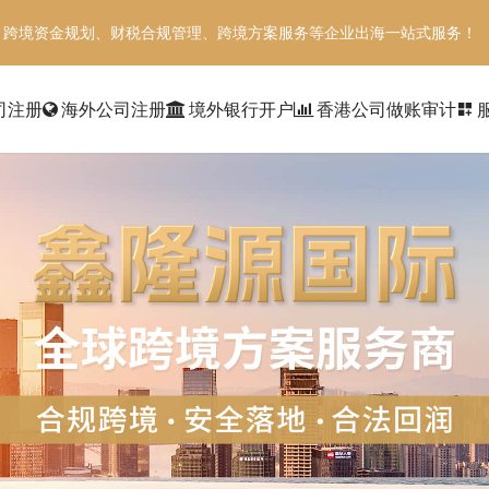
、跨境资金规划、财税合规管理、跨境方案服务等企业出海一站式服务！
司注册
海外公司注册
境外银行开户
香港公司做账审计
dashboard_customize