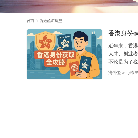
首页
香港签证类型
香港身份
近年来，香港
人才、创业者
不论是为了税
份，正在成为
海外签证与移
径各有什么区
理、对比分析
径 全称 是