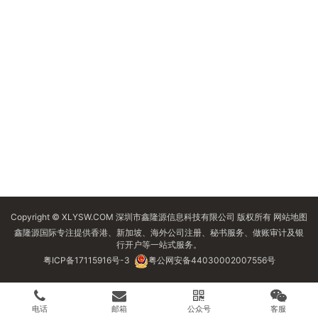
Copyright © XLYSW.COM 深圳市鑫隆源信息科技有限公司 版权所有
网站地图
鑫隆源国际专注提供香港、新加坡、海外公司注册、秘书服务、做账审计及银
行开户等一站式服务。
粤ICP备17115916号-3
粤公网安备44030002007556号
电话
邮箱
公众号
客服