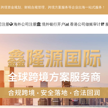
、跨境资金规划、财税合规管理、跨境方案服务等企业出海一站式服务！
司注册
海外公司注册
境外银行开户
香港公司做账审计
dashboard_customize