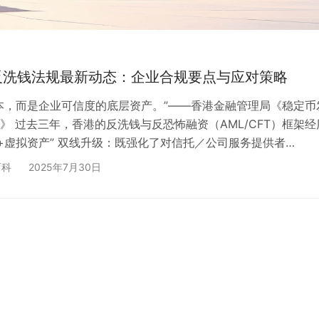
反洗钱法规最新动态：企业合规要点与应对策略
本，而是企业可信度的底层资产。”——香港金融管理局《稳定币
》 过去三年，香港的反洗钱与反恐怖融资（AML/CFT）框架经
融+虚拟资产” 双线升级：既强化了对信托／公司服务提供者
的尽调要求，也把加密资产中的稳定币正式纳入牌照监管。本文结
百科
2025年7月30日
最新修订 的官方指引与条例，梳理对在港企业最直接的影响，并给
略。 一、监管脉络速览 时间节点 关键文件 / 事件 要点 合规影
03 公司注册处《TCSP 反洗钱/…