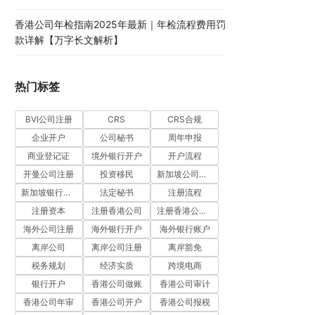
香港公司年检指南2025年最新｜年检流程费用罚
款详解【万字长文解析】
热门标签
BVI公司注册
CRS
CRS合规
企业开户
公司秘书
周年申报
商业登记证
境外银行开户
开户流程
开曼公司注册
投资移民
新加坡公司注册
新加坡银行开户
法定秘书
注册流程
注册资本
注册香港公司
注册香港公司流程
海外公司注册
海外银行开户
海外银行账户
离岸公司
离岸公司注册
离岸豁免
税务规划
经济实质
跨境电商
银行开户
香港公司做账
香港公司审计
香港公司年审
香港公司开户
香港公司报税