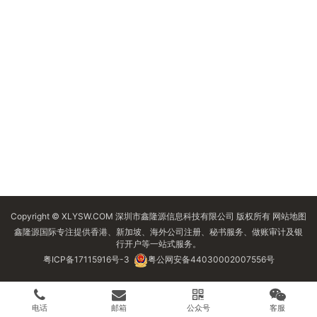
Copyright © XLYSW.COM 深圳市鑫隆源信息科技有限公司 版权所有
网站地图
鑫隆源国际专注提供香港、新加坡、海外公司注册、秘书服务、做账审计及银
行开户等一站式服务。
粤ICP备17115916号-3
粤公网安备44030002007556号
电话
邮箱
公众号
客服