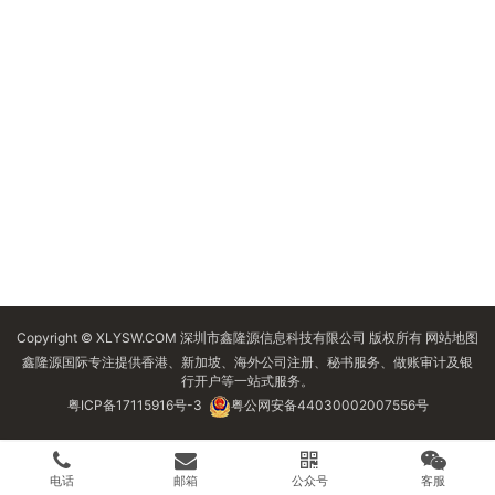
Copyright © XLYSW.COM 深圳市鑫隆源信息科技有限公司 版权所有
网站地图
鑫隆源国际专注提供香港、新加坡、海外公司注册、秘书服务、做账审计及银
行开户等一站式服务。
粤ICP备17115916号-3
粤公网安备44030002007556号
电话
邮箱
公众号
客服