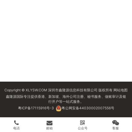
Copyright © XLYSW.COM 深圳市鑫隆源信息科技有限公司 版权所有
网站地图
鑫隆源国际专注提供香港、新加坡、海外公司注册、秘书服务、做账审计及银
行开户等一站式服务。
粤ICP备17115916号-3
粤公网安备44030002007556号
电话
邮箱
公众号
客服