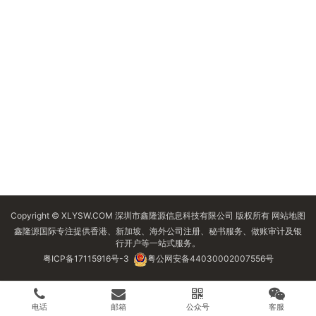
Copyright © XLYSW.COM 深圳市鑫隆源信息科技有限公司 版权所有
网站地图
鑫隆源国际专注提供香港、新加坡、海外公司注册、秘书服务、做账审计及银
行开户等一站式服务。
粤ICP备17115916号-3
粤公网安备44030002007556号
电话
邮箱
公众号
客服