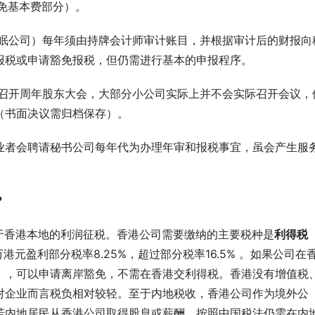
减免基本费部分）。
休眠公司）每年须由持牌会计师审计账目，并根据审计后的财报向
报税或申请豁免报税，但仍需进行基本的申报程序。
代召开周年股东大会，大部分小公司实际上并不会实际召开会议，
（书面决议需归档保存）。
业者会聘请秘书公司每年代为办理年审和报税事宜，虽会产生服
？
于香港本地的利润征税。香港公司需要缴纳的主要税种是
利得税
元盈利部分税率8.25%，超过部分税率16.5% 。如果公司在
），可以申请离岸豁免，不需在香港交利得税。香港没有增值税
对企业而言税负相对较轻。至于内地税收，香港公司作为境外公
若内地居民从香港公司取得股息或薪酬，按照中国税法仍需在内